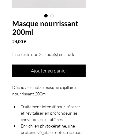
Masque nourrissant
200ml
Prix
24,00 €
Il ne reste que 3 article(s) en stock
Ajouter au panier
Découvrez notre masque capillaire 
nourrissant 200ml :
Traitement intensif pour réparer 
et revitaliser en profondeur les 
cheveux secs et abîmés.
Enrichi en phytokératine, une 
protéine végétale protectrice pour 