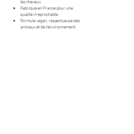
les cheveux.
Fabriqué en France pour une 
qualité irréprochable.
Formule vegan, respectueuse des 
animaux et de l'environnement.
Sans sulfates, sans parabens, sans 
silicone, pour un soin naturel et 
doux.
Au minimum à 94% d'ingrédients 
d’origine naturelle, pour une 
efficacité et une douceur optimales.