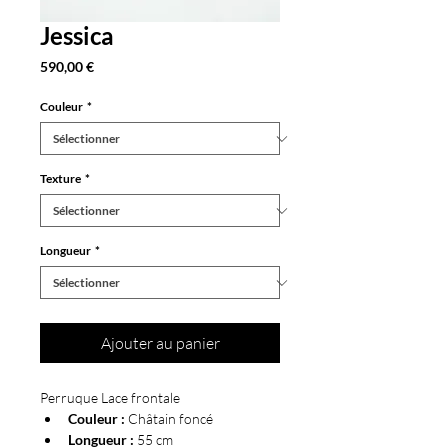
Jessica
Prix
590,00 €
Couleur
*
Texture
*
Longueur
*
Ajouter au panier
Perruque Lace frontale
Couleur :
 Châtain foncé
Longueur :
 55 cm